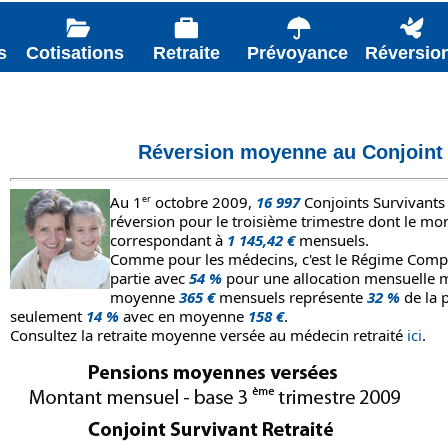
s
Cotisations
Retraite
Prévoyance
Réversio
Réversion moyenne au Conjoint 
Au 1
er
octobre 2009,
16 997
Conjoints Survivants
réversion pour le troisième trimestre dont le mo
correspondant à
1 145,42 €
mensuels.
Comme pour les médecins, c'est le Régime Comp
partie avec
54 %
pour une allocation mensuelle
moyenne
365 €
mensuels représente
32 %
de la 
seulement
14 %
avec en moyenne
158 €
.
Consultez la retraite moyenne versée au médecin retraité
ici
.