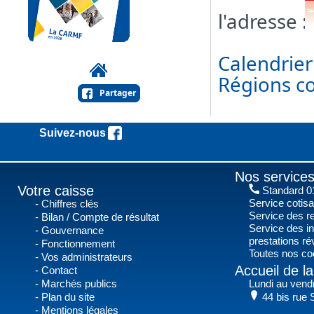
l'adresse :
Calendrier
Régions co
Partager
Suivez-nous !
Nos services
Votre caisse
Standard 01
Service cotis
Chiffres clés
Service des r
Bilan / Compte de résultat
Service des in
Gouvernance
prestations r
Fonctionnement
Toutes nos co
Vos administrateurs
Accueil de 
Contact
Marchés publics
Lundi au vend
Plan du site
44 bis rue 
Mentions légales