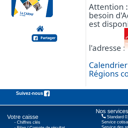
Attention 
besoin d'A
est disponi
Partager
l'adresse :
Calendrier
Régions co
Suivez-nous !
Nos services
Votre caisse
Standard 01
Service cotis
Chiffres clés
Service des r
Bilan / Compte de résultat