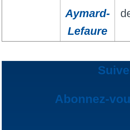
Aymard-
d
Lefaure
Suive
Abonnez-vous