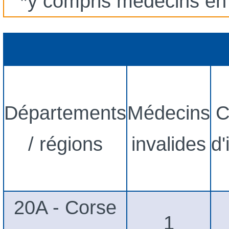
*y compris médecins en cu
Départements
Médecins
C
/ régions
invalides
d'
20A - Corse
1