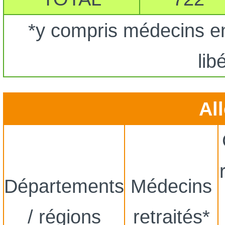
*y compris médecins en 
lib
Al
Départements
Médecins
/ régions
retraités*