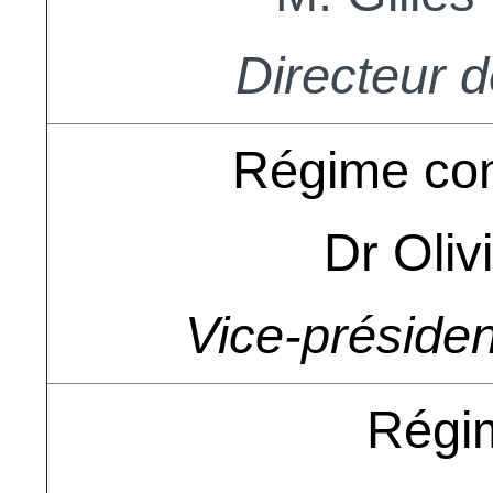
Directeur 
Régime co
Dr Oliv
Vice-préside
Régi