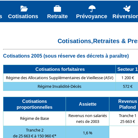
s
Cotisations
Retraite
Prévoyance
Réversio
Cotisations,
Retraites &
Pre
Cotisations 2005 (sous réserve des décrets à paraître)
Cotisations forfaitaires
Secteur 1
Régime des Allocations Supplémentaires de Vieillesse (ASV)
1 200 €
Régime Invalidité-Décès
572 €
Cotisations
Revenus
Assiette
proportionnelles
Plafond
Revenus non salariés
Tranche 1
Régime de Base
nets de 2003
25 663 €
Tranche 2
1,6 %
de 25 663 € à 150 960 €*