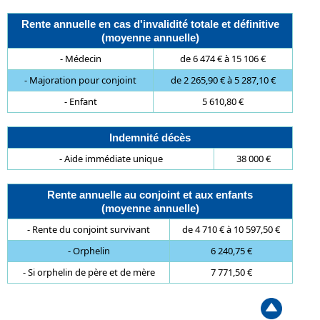
Rente annuelle en cas d'invalidité totale et définitive
(moyenne annuelle)
- Médecin
de 6 474 € à 15 106 €
- Majoration pour conjoint
de 2 265,90 € à 5 287,10 €
- Enfant
5 610,80 €
Indemnité décès
- Aide immédiate unique
38 000 €
Rente annuelle au conjoint et aux enfants
(moyenne annuelle)
- Rente du conjoint survivant
de 4 710 € à 10 597,50 €
- Orphelin
6 240,75 €
- Si orphelin de père et de mère
7 771,50 €