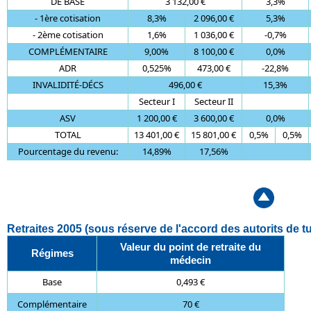
DE BASE
3 132,00 €
3,3%
- 1ère cotisation
8,3%
2 096,00 €
5,3%
- 2ème cotisation
1,6%
1 036,00 €
-0,7%
COMPLÉMENTAIRE
9,00%
8 100,00 €
0,0%
ADR
0,525%
473,00 €
-22,8%
INVALIDITÉ-DÉCS
496,00 €
15,3%
Secteur I
Secteur II
ASV
1 200,00 €
3 600,00 €
0,0%
TOTAL
13 401,00 €
15 801,00 €
0,5%
0,5%
Pourcentage du revenu:
14,89%
17,56%
Retraites 2005 (sous réserve de l'accord des autorits de tu
Valeur du point de retraite du
Régimes
médecin
Base
0,493 €
Complémentaire
70 €