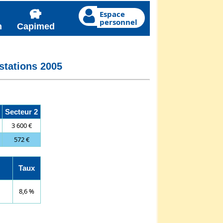
Espace
personnel
n
Capimed
stations 2005
Secteur 2
3 600 €
572 €
Taux
8,6 %