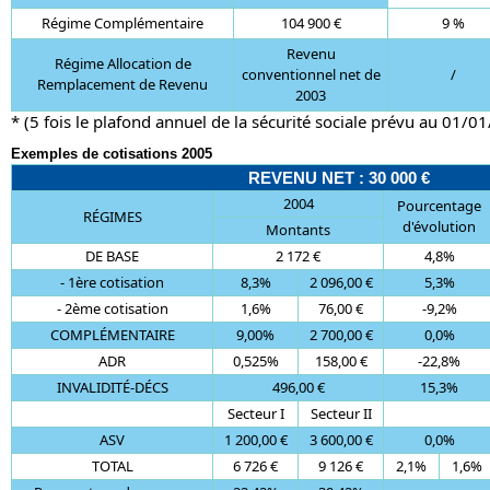
Régime Complémentaire
104 900 €
9 %
Revenu
Régime Allocation de
conventionnel net de
/
Remplacement de Revenu
2003
* (5 fois le plafond annuel de la sécurité sociale prévu au 01/0
Exemples de cotisations 2005
REVENU NET : 30 000 €
2004
Pourcentage
RÉGIMES
d'évolution
Montants
DE BASE
2 172 €
4,8%
- 1ère cotisation
8,3%
2 096,00 €
5,3%
- 2ème cotisation
1,6%
76,00 €
-9,2%
COMPLÉMENTAIRE
9,00%
2 700,00 €
0,0%
ADR
0,525%
158,00 €
-22,8%
INVALIDITÉ-DÉCS
496,00 €
15,3%
Secteur I
Secteur II
ASV
1 200,00 €
3 600,00 €
0,0%
TOTAL
6 726 €
9 126 €
2,1%
1,6%