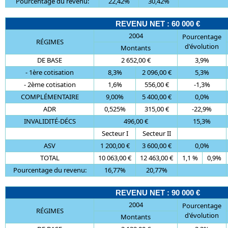
Pourcentage du revenu:
22,42%
30,42%
REVENU NET : 60 000 €
2004
Pourcentage
RÉGIMES
d'évolution
Montants
DE BASE
2 652,00 €
3,9%
- 1ère cotisation
8,3%
2 096,00 €
5,3%
- 2ème cotisation
1,6%
556,00 €
-1,3%
COMPLÉMENTAIRE
9,00%
5 400,00 €
0,0%
ADR
0,525%
315,00 €
-22,9%
INVALIDITÉ-DÉCS
496,00 €
15,3%
Secteur I
Secteur II
ASV
1 200,00 €
3 600,00 €
0,0%
TOTAL
10 063,00 €
12 463,00 €
1,1 %
0,9%
Pourcentage du revenu:
16,77%
20,77%
REVENU NET : 90 000 €
2004
Pourcentage
RÉGIMES
d'évolution
Montants