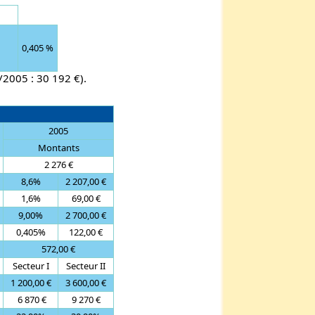
0,405 %
1/2005 : 30 192 €).
2005
Montants
2 276 €
8,6%
2 207,00 €
1,6%
69,00 €
9,00%
2 700,00 €
0,405%
122,00 €
572,00 €
Secteur I
Secteur II
1 200,00 €
3 600,00 €
6 870 €
9 270 €