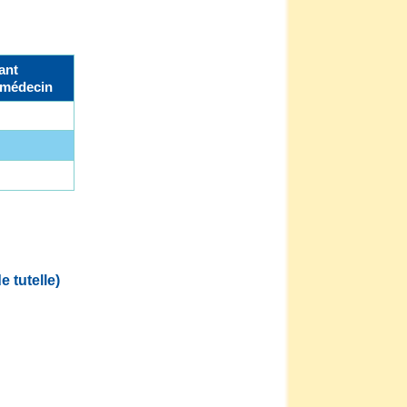
ant
 médecin
 tutelle)