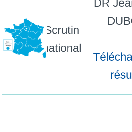
DR Jea
DUB
Scrutin
national
Télécha
résu