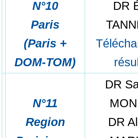
N°10
DR É
Paris
TANN
(Paris +
Télécha
DOM-TOM)
résu
DR Sa
N°11
MON
Region
DR Al