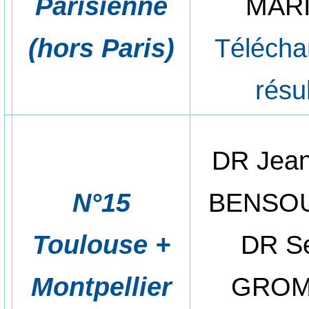
Parisienne
MAR
(hors Paris)
Télécha
résu
DR Jean
N°15
BENSO
Toulouse +
DR S
Montpellier
GROM