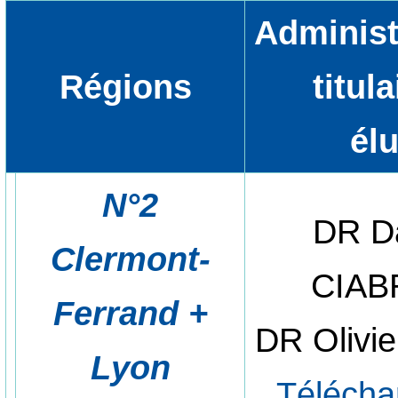
Administ
Régions
titul
él
N°2
DR D
Clermont-
CIAB
Ferrand +
DR Olivi
Lyon
Télécha