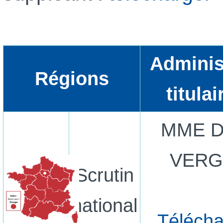
Adminis
Régions
titulai
MME Da
VER
Scrutin
national
Télécha