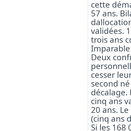
cette dém
57 ans. Bi
dallocation
validées. 
trois ans 
Imparable 
Deux confr
personnell
cesser leur
second né 
décalage. 
cinq ans v
20 ans. Le
(cinq ans 
Si les 168