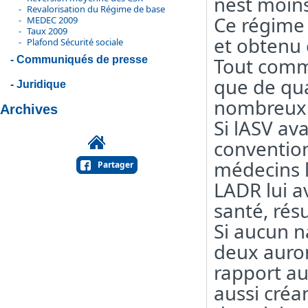
nest moins
Revalorisation du Régime de base
Ce régime
MEDEC 2009
Taux 2009
et obtenu 
Plafond Sécurité sociale
Tout comme
Communiqués de presse
que de qua
Juridique
nombreux 
Archives
Si lASV av
convention
médecins l
Partager
LADR lui a
santé, résu
Si aucun n
deux auron
rapport au
aussi créa