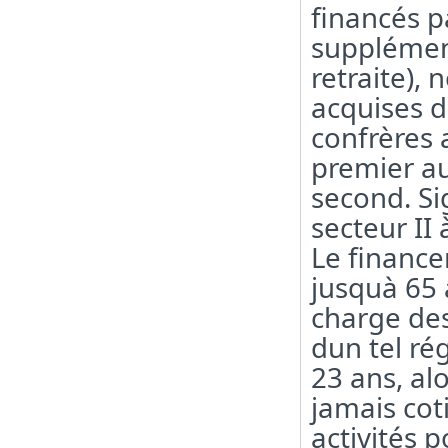
financés p
supplémen
retraite), 
acquises 
confrères 
premier au
second. Si
secteur II
Le financ
jusquà 65 a
charge des
dun tel ré
23 ans, al
jamais cot
activités 