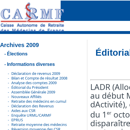
Archives 2009
Éditori
Élections
Informations diverses
Déclaration de revenus 2009
Bilan et Compte de résultat 2008
Analyse des comptes 2009
LADR (All
Éditorial du Président
Assemblée Générale 2009
au début M
Nouveaux Affiliés
Retraite des médecins en cumul
dActivité)
Déclaration des Revenus
Aides aux CSR
du 1
octob
er
Enquête URML/CARMF
EPRUS
disparaître
Retraite moyenne des médecins
Réversion moyenne des CSR