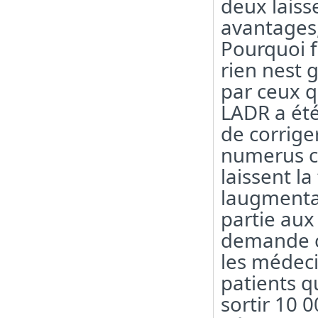
deux laisse
avantages,
Pourquoi f
rien nest g
par ceux q
LADR a été
de corrige
numerus cl
laissent l
laugmenta
partie aux 
demande ca
les médeci
patients qu
sortir 10 