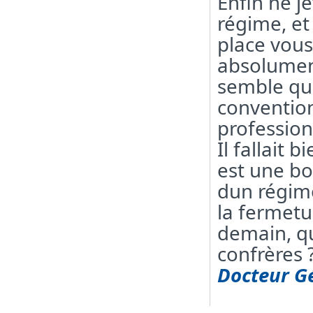
Enfin ne je
régime, et 
place vous 
absolument
semble que
convention
profession
Il fallait 
est une bo
dun régime
la fermetu
demain, qu
confrères 
Docteur G