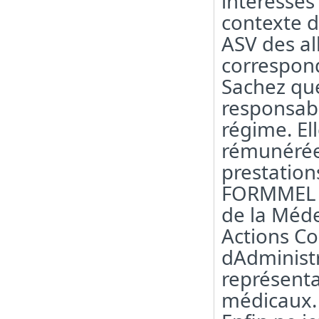
intéressés
contexte d
ASV des al
correspon
Sachez qu
responsabil
régime. El
rémunérée 
prestation
FORMMEL (
de la Méde
Actions Co
dAdministr
représenta
médicaux.